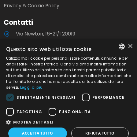
Privacy & Cookie Policy
Contatti
Via Newton, 16-21/1 20019
Settimo Milanese (MI) Italia
×
Questo sito web utilizza cookie
+39 0233503310
Utilizziamo i cookie per personalizzare contenuti, annunci e per
ITALIAN
analizzare il nostro traffico. Condividiamo inoltre informazioni
info@milanoviti.it
sul tuo utilizzo del nostro sito con i nostri partner pubblicitari e
ENGLISH
di analisi che potrebbero combinarle con altre informazioni che
hai fornito loro o che hanno raccolto dal tuo utilizzo dei loro
servizi.
Leggi di più
STRETTAMENTE NECESSARI
PERFORMANCE
©2026 Milanoviti S.r.l. - P.IVA. 08780040153 | R.E.A.
TARGETING
FUNZIONALITÀ
Milano n.1248056 | Sito creato da Italia Multimedia -
MOSTRA DETTAGLI
Web Agency Milano
ACCETTA TUTTO
RIFIUTA TUTTO